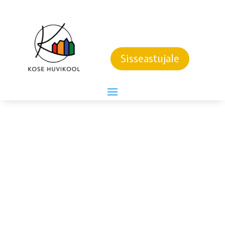
Robootika võistlus
Sisseastujale
ROBOOTIKA VÕISTLUS