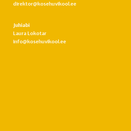
direktor@kosehuvikool.ee
info@kosehuvikool.ee
Juhiabi
Laura Lokotar
info@kosehuvikool.ee