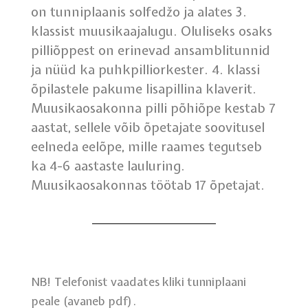
on tunniplaanis solfedžo ja alates 3.
klassist muusikaajalugu. Oluliseks osaks
pilliõppest on erinevad ansamblitunnid
ja nüüd ka puhkpilliorkester. 4. klassi
õpilastele pakume lisapillina klaverit.
Muusikaosakonna pilli põhiõpe kestab 7
aastat, sellele võib õpetajate soovitusel
eelneda eelõpe, mille raames tegutseb
ka 4-6 aastaste lauluring.
Muusikaosakonnas töötab 17 õpetajat.
NB! Telefonist vaadates kliki tunniplaani
peale (avaneb pdf).