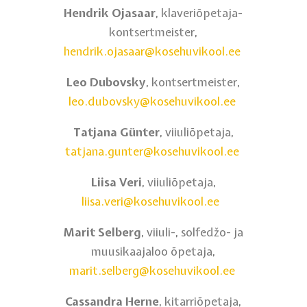
Hendrik Ojasaar
, klaveriõpetaja-
kontsertmeister,
hendrik.ojasaar@kosehuvikool.ee
Leo Dubovsky
, kontsertmeister,
leo.dubovsky@kosehuvikool.ee
Tatjana Günter
, viiuliõpetaja,
tatjana.gunter@kosehuvikool.ee
Liisa Veri
, viiuliõpetaja,
liisa.veri@kosehuvikool.ee
Marit Selberg
, viiuli-, solfedžo- ja
muusikaajaloo õpetaja,
marit.selberg@kosehuvikool.ee
Cassandra Herne
, kitarriõpetaja,