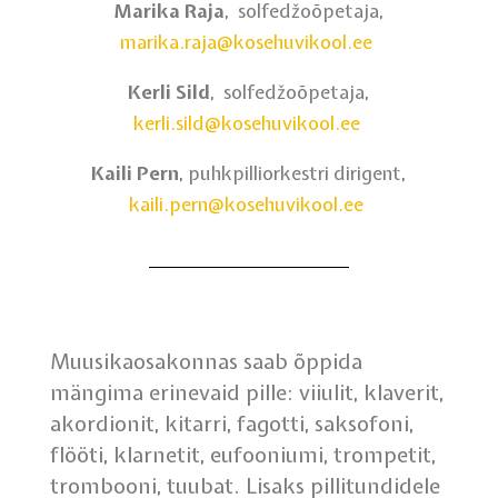
Marika Raja
, solfedžoõpetaja,
marika.raja@kosehuvikool.ee
Kerli Sild
, solfedžoõpetaja,
kerli.sild@kosehuvikool.ee
Kaili Pern
, puhkpilliorkestri dirigent,
kaili.pern@kosehuvikool.ee
Muusikaosakonnas saab õppida
mängima erinevaid pille: viiulit, klaverit,
akordionit, kitarri, fagotti, saksofoni,
flööti, klarnetit, eufooniumi, trompetit,
trombooni, tuubat. Lisaks pillitundidele