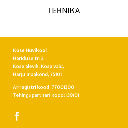
TEHNIKA
Kose Huvikool
Hariduse tn 2,
Kose alevik, Kose vald,
Harju maakond, 75101
Äriregistri kood: 77001300
Tehingupartneri kood: 139101