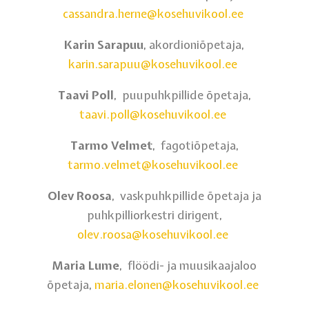
cassandra.herne@kosehuvikool.ee
Karin Sarapuu
, akordioniõpetaja,
karin.sarapuu@kosehuvikool.ee
Taavi Poll
, puupuhkpillide õpetaja,
taavi.poll@kosehuvikool.ee
Tarmo Velmet
, fagotiõpetaja,
tarmo.velmet@kosehuvikool.ee
Olev Roosa
, vaskpuhkpillide õpetaja ja
puhkpilliorkestri dirigent,
olev.roosa@kosehuvikool.ee
Maria Lume
, flöödi- ja muusikaajaloo
õpetaja,
maria.elonen@kosehuvikool.ee