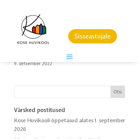
KOSE HUVIKOOLI PÜHADETERVITUS 2022
23. detsember 2022
Sisseastujale
MUUSIKAOSAKONNA ÕPILASTE JA ÕPETAJATE
KONTSERT
9. detsember 2022
Värsked postitused
Kose Huvikooli õppetasud alates 1. september
2026