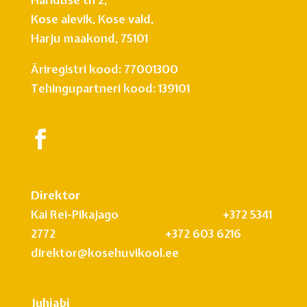
Kose alevik, Kose vald,
Harju maakond, 75101
Äriregistri kood: 77001300
Tehingupartneri kood: 139101
Direktor
Kai Rei-Pikajago +372 5341
2772 +372 603 6216
direktor@kosehuvikool.ee
info@kosehuvikool.ee
Juhiabi