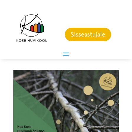
OSALE LOODUSFOTO
NÄITUSEL
Sisseastujale
“LOODUSLOOD”
20. veebruar 2024