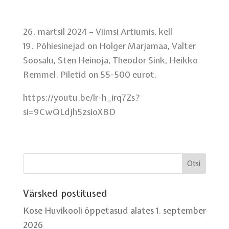
26. märtsil 2024 – Viimsi Artiumis, kell
19. Põhiesinejad on Holger Marjamaa, Valter
Soosalu, Sten Heinoja, Theodor Sink, Heikko
Remmel. Piletid on 55-500 eurot.
https://youtu.be/lr-h_irq7Zs?
si=9CwQLdjh5zsioXBD
Värsked postitused
Kose Huvikooli õppetasud alates 1. september
2026