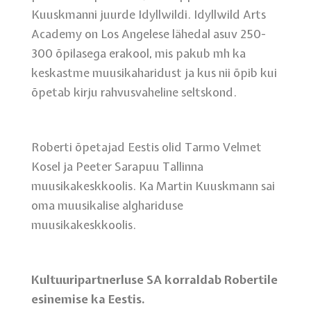
Kuuskmanni juurde Idyllwildi. Idyllwild Arts
Academy on Los Angelese lähedal asuv 250-
300 õpilasega erakool, mis pakub mh ka
keskastme muusikaharidust ja kus nii õpib kui
õpetab kirju rahvusvaheline seltskond.
Roberti õpetajad Eestis olid Tarmo Velmet
Kosel ja Peeter Sarapuu Tallinna
muusikakeskkoolis. Ka Martin Kuuskmann sai
oma muusikalise alghariduse
muusikakeskkoolis.
K
ultuuripartnerluse SA korraldab Robertile
esinemise ka Eestis.