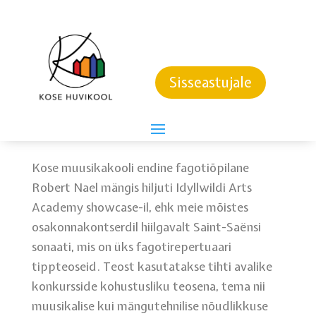
KOSE MUUSIKAKOOLIST
TIPPU
Sisseastujale
21. veebruar 2024
Kose muusikakooli endine fagotiõpilane
Robert Nael mängis hiljuti Idyllwildi Arts
Academy showcase-il, ehk meie mõistes
osakonnakontserdil hiilgavalt Saint-Saënsi
sonaati, mis on üks fagotirepertuaari
tippteoseid. Teost kasutatakse tihti avalike
konkursside kohustusliku teosena, tema nii
muusikalise kui mängutehnilise nõudlikkuse