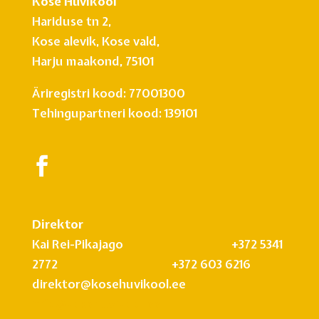
Kose Huvikool
Hariduse tn 2,
Kose alevik, Kose vald,
Harju maakond, 75101
Äriregistri kood: 77001300
Tehingupartneri kood: 139101
Direktor
Kai Rei-Pikajago +372 5341
2772 +372 603 6216
direktor@kosehuvikool.ee
info@kosehuvikool.ee