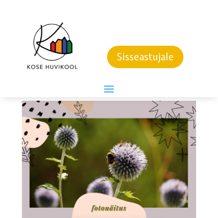
FOTONÄITUS
“LOODUSLOOD”
Sisseastujale
18. aprill 2024