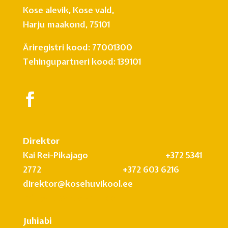
Kose alevik, Kose vald,
Harju maakond, 75101
Äriregistri kood: 77001300
Tehingupartneri kood: 139101
Direktor
Kai Rei-Pikajago +372 5341
2772 +372 603 6216
direktor@kosehuvikool.ee
info@kosehuvikool.ee
Juhiabi