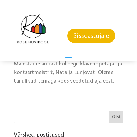
Aitäh, et olid meiega…
16. september 2023
Sisseastujale
Mälestame armast kolleegi, klaveriõpetajat ja
kontsertmeistrit, Natalja Lunjovat. Oleme
tänulikud temaga koos veedetud aja eest.
Värsked postitused